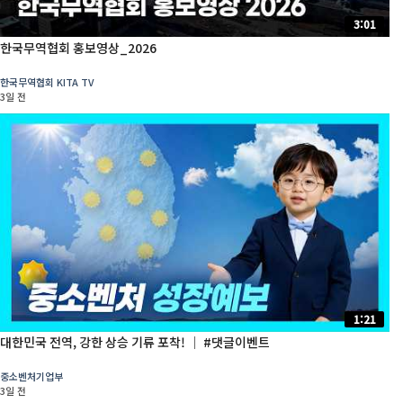
3:01
한국무역협회 홍보영상_2026
한국무역협회 KITA TV
3일 전
1:21
대한민국 전역, 강한 상승 기류 포착! │ #댓글이벤트
중소벤처기업부
3일 전