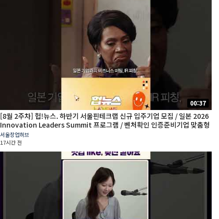
00:37
[8월 2주차] 헙!뉴스. 하반기 서울핀테크랩 신규 입주기업 모집 / 일본 2026
Innovation Leaders Summit 프로그램 / 벤처확인 인증준비기업 맞춤형
무료진단
서울창업허브
17시간 전