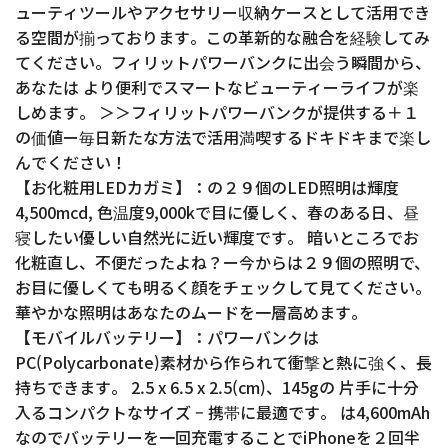
ューティツールやアクセサリー収納ケースとして活用でき
る空間が揃っております。この革新的な融合を経験してみ
てください。フィリットパワーバンクに出会う瞬間から、
あなたは より便利でスマートなビューティーライフが楽
しめます。 ＞＞フィリットパワーバンクが提供する＋１
の価値ー毎日新たな方法で活用満喫するドキドキまで楽し
んでください！
【お化粧用LEDカガミ】：の２９個のLED照明は輝度
4,500mcd, 色温度9,000kで目に優しく、春のある日、昼
寝したい優しい自然光に近い輝度です。 暗いところでお
化粧直し、不便だったよね？ー今からは２９個の照明で、
お目に優しくても明るく顔をチェックして見てください。
華やかな照明はあなたのムードを一層高めます。
【モバイルバッテリー】：パワーバンクは
PC(Polycarbonate)素材から作られて衝撃と熱に強く、長
持ちできます。 2.5 x 6.5 x 2.5(cm)、145gの 片手に十分
入るコンパクトなサイズ – 携帯に最適です。 は4,600mAh
なのでバッテリーを一回充電することでiPhoneを２回半