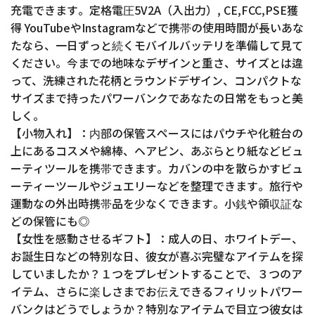
充電できます。定格電圧5V2A（入出力）, CE,FCC,PSE獲
得 YouTubeやInstagramなどで携帯の使用時間が長いあな
たなら、一日ずっと続くモバイルバッテリを準備して見て
ください。今までの地味なデザインと重さ、サイズとは違
って、洗練された花柄とラウンドデザイン、コンパクトな
サイズまで持ったパワーバンクであなたの日常をもっと美
しく。
【小物入れ】：内部の保管スペースにはパウチや化粧台の
上にあるコスメや綿棒、ヘアピン、あぶらとり紙などビュ
ーティツールを携帯できます。カバンの中を散らかすビュ
ーティーツールやジュエリーなどを整理できます。旅行や
運動なの外出時携帯品を少なくできます。小銭や領収証な
どの保管にも◎
【女性を感動させるギフト】：成人の日、ホワイトデー、
お誕生日などの特別な日、彼女が喜ぶ完璧なアイテムを探
していましたか？１つをプレゼントすることで、３つのア
イテム、さらに楽しさまでお伝えできるフィリットパワー
バンクはどうでしょうか？特別なアイテムで目立つ彼女は