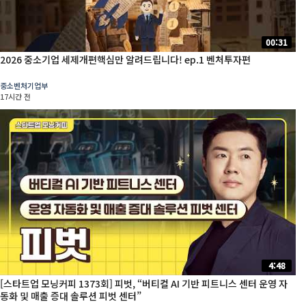
00:31
2026 중소기업 세제개편핵심만 알려드립니다! ep.1 벤처투자편
중소벤처기업부
17시간 전
4:48
[스타트업 모닝커피 1373회] 피벗, “버티컬 AI 기반 피트니스 센터 운영 자
동화 및 매출 증대 솔루션 피벗 센터”