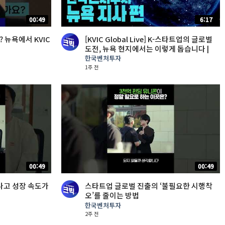
00:49
6:17
 뉴욕에서 KVIC
[KVIC Global Live] K-스타트업의 글로벌
도전, 뉴욕 현지에서는 이렇게 돕습니다 |
KVIC 뉴욕지사 편
한국벤처투자
1주 전
00:49
00:49
나고 성장 속도가
스타트업 글로벌 진출의 ‘불필요한 시행착
오’를 줄이는 방법
한국벤처투자
2주 전