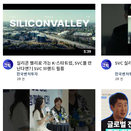
5:39
실리콘 밸리로 가는 K-스타트업, SVC를 만
SVC 
난다면? | SVC 브랜드 필름
한국벤처투자
한국벤처
2주 전
2주 전