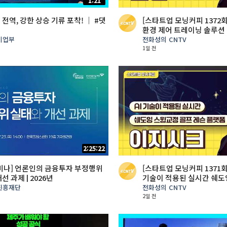
1:21
전역, 강한 상승 기류 포착! │ #댓
[스타트업 모닝커피 1372회]
트
환경 제어 트레이닝 솔루션 
기업부
전화성의 CNTV
1일 전
2:25:22
세미나] 언론인의 금융투자 부정행위
[스타트업 모닝커피 1371회]
선 과제 | 2026년
기술이 적용된 실시간 쉐도
레슨 플랫폼”
진흥재단
전화성의 CNTV
2일 전