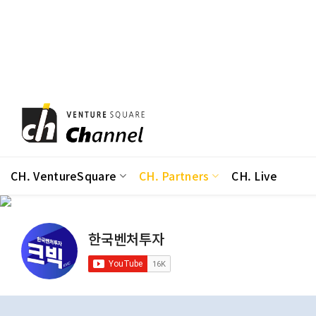
Skip
to
content
CH. VentureSquare
CH. Partners
CH. Live
한국벤처투자