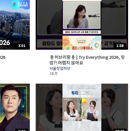
3:01
1:08
26
허브리핑
| Try Everything 2026, 밋
업?! 어렵지 않아요
서울창업허브
1일 전