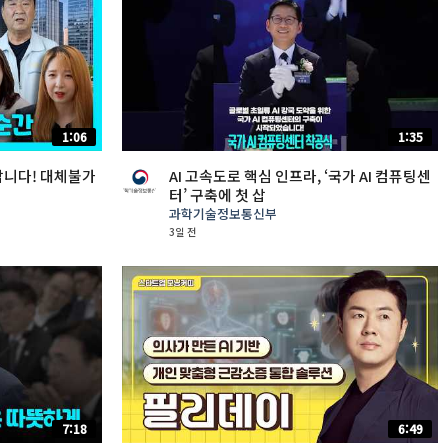
1:06
1:35
갑니다! 대체불가
AI 고속도로 핵심 인프라, ‘국가 AI 컴퓨팅센
터’ 구축에 첫 삽
과학기술정보통신부
3일 전
7:18
6:49