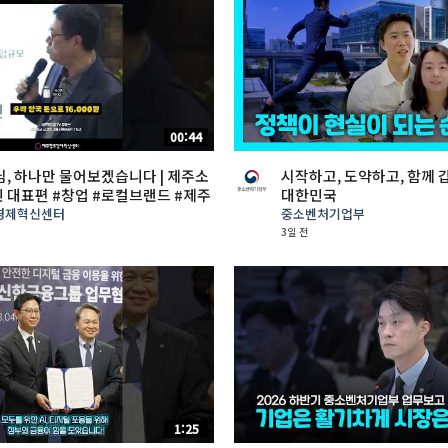
00:44
, 하나만 물어보겠습니다 | 제주소
시작하고, 도약하고, 함께 
민 대표편 #창업 #로컬브랜드 #제주
대한민국
제주창조경제혁신센터 #스타트업 #
경제혁신센터
중소벤처기업부
3일 전
1:25