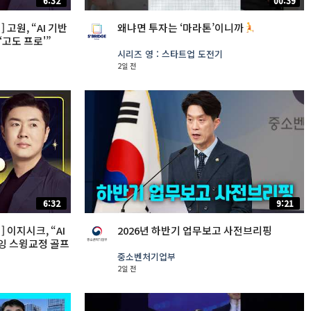
6:32
00:39
 고원, “AI 기반
왜냐면 투자는 ‘마라톤’이니까
‘고도 프로'”
시리즈 영 : 스타트업 도전기
2일 전
6:32
9:21
 이지시크, “AI
2026년 하반기 업무보고 사전브리핑
잉 스윙교정 골프
중소벤처기업부
2일 전