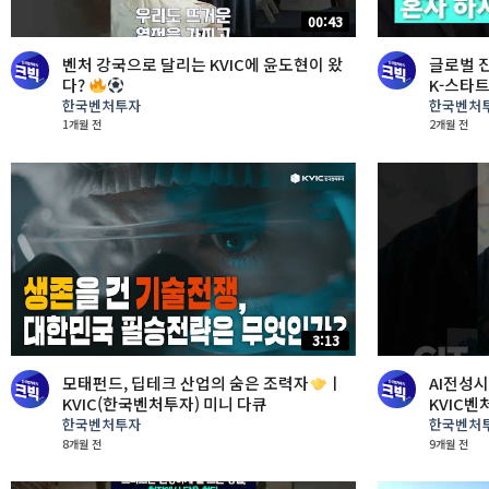
00:43
벤처 강국으로 달리는 KVIC에 윤도현이 왔
글로벌 
다?
K-스타
한국벤처투자
한국벤처
1개월 전
2개월 전
3:13
모태펀드, 딥테크 산업의 숨은 조력자
ㅣ
AI전성시
KVIC(한국벤처투자) 미니 다큐
KVIC벤
한국벤처투자
한국벤처
8개월 전
9개월 전