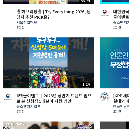
00:41
허브리핑
| Try Everything 2026, 담
대한민국 
당자 추천 PICK은?
글이벤
서울창업허브
중소벤처
1일 전
1일 전
1:24
#댓글이벤트│2026년 상반기 트랜드 밈으
[KPF 
로 본 신성장 5대분야 지원 방안
실태와 개
중소벤처기업부
한국언론
2일 전
2일 전