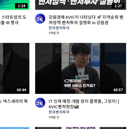
1:24
1:27
 스타트업의 도
강원권에 KVIC이 나타났다
지역순회 벤
출 IR 행사
처정책∙벤처투자 설명회 in 강원권
한국벤처투자
4개월 전
00:44
00:57
는 넥스세라의 목
IT 인재 매칭·개발 관리 플랫폼, 그릿지! |
KVIC벤처현장
한국벤처투자
9개월 전