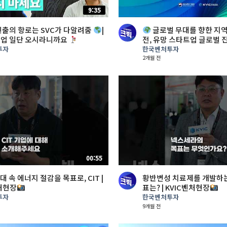
9:35
진출의 항로는 SVC가 다알려줌
|
글로벌 무대를 향한 지역
트업 일단 오시라니까요
전, 유망 스타트업 글로벌 진
투자
한국벤처투자
2개월 전
00:55
대 속 에너지 절감을 목표로, CIT |
황반변성 치료제를 개발하
처현장
표는? | KVIC벤처현장
투자
한국벤처투자
9개월 전