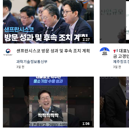
2:27
샌프란시스코 방문 성과 및 후속 조치 계획
대표님
금 고경
창업 #
과학기술정보통신부
제주창조
사업가
3일 전
3일 전
1:06