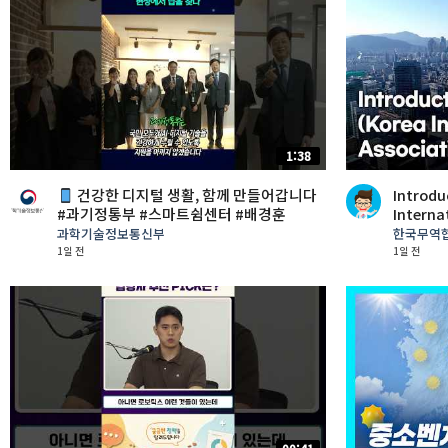
1:38
건강한 디지털 생활, 함께 만들어갑니다
Introdu
#과기정통부 #스마트쉼센터 #배경훈
Interna
Associa
과학기술정보통신부
한국무역협회
1일 전
1일 전