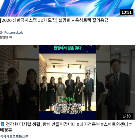
13:51
[2026 신한퓨처스랩 12기 모집] 설명회 – 육성트랙 질의응답
S- FuturesLab
5개월 전
1:38
건강한 디지털 생활, 함께 만들어갑니다 #과기정통부 #스마트쉼센터 #
배경훈
과학기술정보통신부