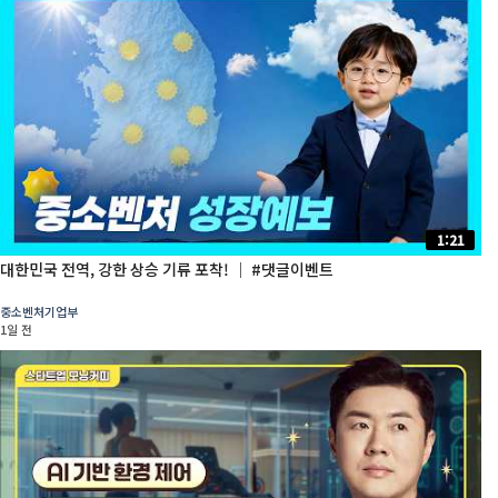
1:21
대한민국 전역, 강한 상승 기류 포착! │ #댓글이벤트
중소벤처기업부
1일 전