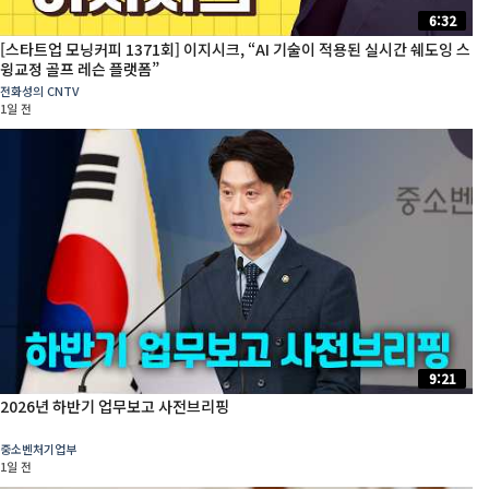
6:32
[스타트업 모닝커피 1371회] 이지시크, “AI 기술이 적용된 실시간 쉐도잉 스
윙교정 골프 레슨 플랫폼”
전화성의 CNTV
1일 전
9:21
2026년 하반기 업무보고 사전브리핑
중소벤처기업부
1일 전