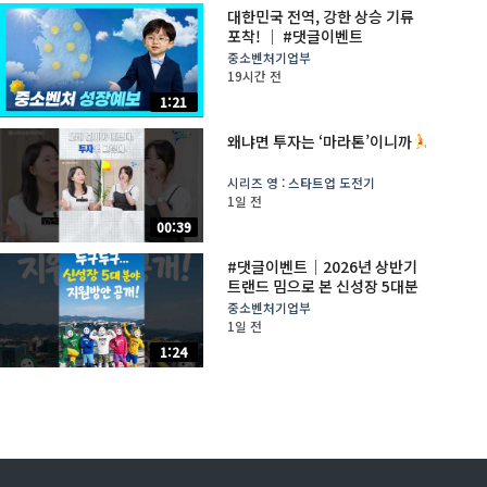
대한민국 전역, 강한 상승 기류
포착! │ #댓글이벤트
중소벤처기업부
19시간 전
1:21
왜냐면 투자는 ‘마라톤’이니까
시리즈 영 : 스타트업 도전기
1일 전
00:39
#댓글이벤트│2026년 상반기
트랜드 밈으로 본 신성장 5대분
야 지원 방안
중소벤처기업부
1일 전
1:24