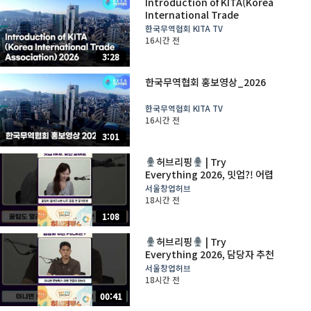
Introduction of KITA(Korea
International Trade
Association)_2026
한국무역협회 KITA TV
16시간 전
3:28
한국무역협회 홍보영상_2026
한국무역협회 KITA TV
16시간 전
3:01
허브리핑
| Try
Everything 2026, 밋업?! 어렵
지 않아요
서울창업허브
18시간 전
1:08
허브리핑
| Try
Everything 2026, 담당자 추천
PICK은?
서울창업허브
18시간 전
00:41