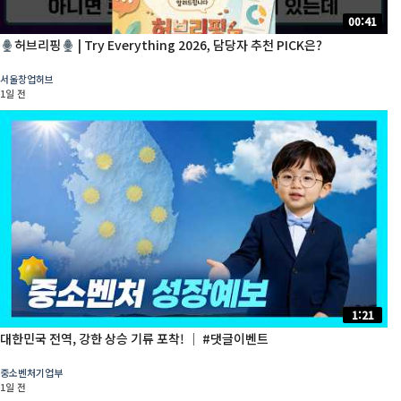
00:41
허브리핑
| Try Everything 2026, 담당자 추천 PICK은?
서울창업허브
1일 전
1:21
대한민국 전역, 강한 상승 기류 포착! │ #댓글이벤트
중소벤처기업부
1일 전