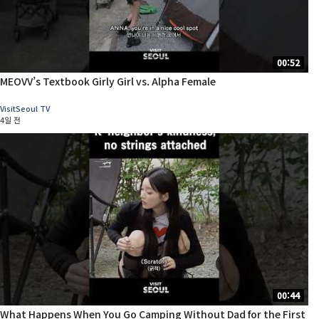
00:52
MEOVV’s Textbook Girly Girl vs. Alpha Female
VisitSeoul TV
4일 전
00:44
What Happens When You Go Camping Without Dad for the First