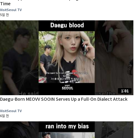
Time
VisitSeoul TV
5일 전
1:01
Daegu-Born MEOVV SOOIN Serves Up a Full-On Dialect Attack
VisitSeoul TV
6일 전