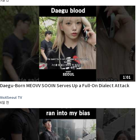
1:01
Daegu-Born MEOVV SOOIN Serves Up a Full-On Dialect Attack
VisitSeoul TV
6일 전