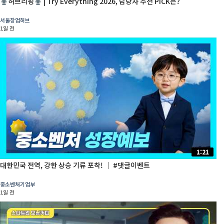
허브리핑
| Try Everything 2026, 담당자 추천 PICK은?
서울창업허브
1일 전
1:21
대한민국 전역, 강한 상승 기류 포착! │ #댓글이벤트
중소벤처기업부
1일 전