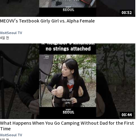
00:52
MEOVV’s Textbook Girly Girl vs. Alpha Female
VisitSeoul TV
4일 전
00:44
What Happens When You Go Camping Without Dad for the First
Time
VisitSeoul TV
5일 전