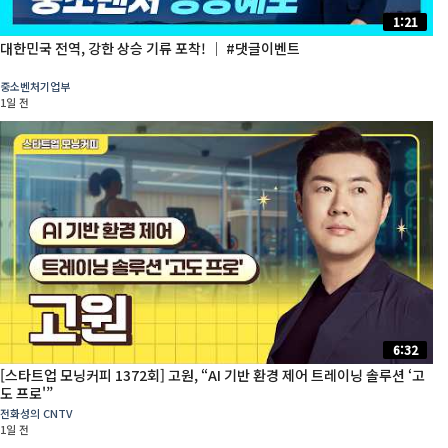
1:21
대한민국 전역, 강한 상승 기류 포착! │ #댓글이벤트
중소벤처기업부
1일 전
6:32
[스타트업 모닝커피 1372회] 고원, “AI 기반 환경 제어 트레이닝 솔루션 ‘고
도 프로'”
전화성의 CNTV
1일 전