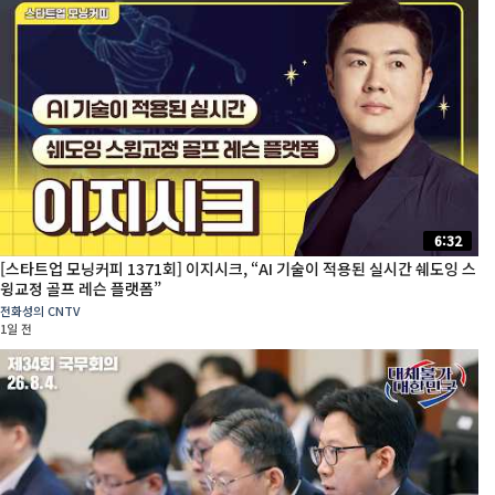
6:32
[스타트업 모닝커피 1371회] 이지시크, “AI 기술이 적용된 실시간 쉐도잉 스
윙교정 골프 레슨 플랫폼”
전화성의 CNTV
1일 전