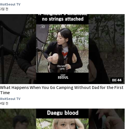
VisitSeoul TV
2일 전
00:44
What Happens When You Go Camping Without Dad for the First
Time
VisitSeoul TV
4일 전