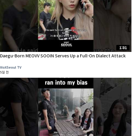
1:01
Daegu-Born MEOVV SOOIN Serves Up a Full-On Dialect Attack
VisitSeoul TV
5일 전