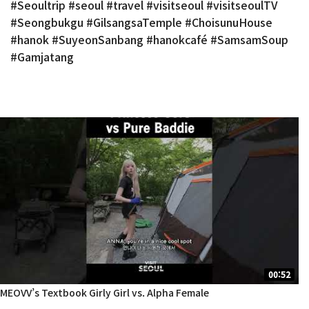
#Seoultrip #seoul #travel #visitseoul #visitseoulTV
#Seongbukgu #GilsangsaTemple #ChoisunuHouse
#hanok #SuyeonSanbang #hanokcafé #SamsamSoup
#Gamjatang
00:52
MEOVV’s Textbook Girly Girl vs. Alpha Female