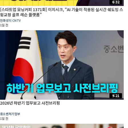
6:32
[스타트업 모닝커피 1371회] 이지시크, “AI 기술이 적용된 실시간 쉐도잉 스
윙교정 골프 레슨 플랫폼”
전화성의 CNTV
1일 전
9:21
2026년 하반기 업무보고 사전브리핑
중소벤처기업부
1일 전