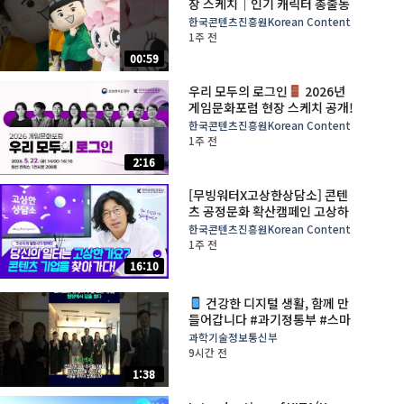
장 스케치｜인기 캐릭터 총출동
한국콘텐츠진흥원Korean Content
1주 전
00:59
우리 모두의 로그인
2026년
게임문화포럼 현장 스케치 공개!
한국콘텐츠진흥원Korean Content
1주 전
2:16
[무빙워터X고상한상담소] 콘텐
츠 공정문화 확산캠페인 고상하
게 일합시다!
한국콘텐츠진흥원Korean Content
1주 전
16:10
건강한 디지털 생활, 함께 만
들어갑니다 #과기정통부 #스마
트쉼센터 #배경훈
과학기술정보통신부
9시간 전
1:38