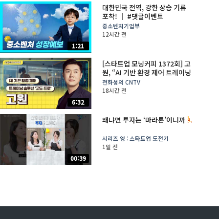
대한민국 전역, 강한 상승 기류
포착! │ #댓글이벤트
중소벤처기업부
12시간 전
1:21
[스타트업 모닝커피 1372회] 고
원, “AI 기반 환경 제어 트레이닝
솔루션 ‘고도 프로'”
전화성의 CNTV
18시간 전
6:32
왜냐면 투자는 ‘마라톤’이니까
시리즈 영 : 스타트업 도전기
1일 전
00:39