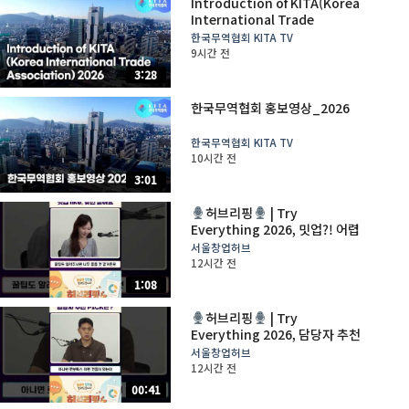
Introduction of KITA(Korea
International Trade
Association)_2026
한국무역협회 KITA TV
9시간 전
3:28
한국무역협회 홍보영상_2026
한국무역협회 KITA TV
10시간 전
3:01
허브리핑
| Try
Everything 2026, 밋업?! 어렵
지 않아요
서울창업허브
12시간 전
1:08
허브리핑
| Try
Everything 2026, 담당자 추천
PICK은?
서울창업허브
12시간 전
00:41