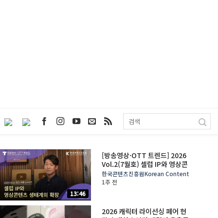
[방송영상·OTT 트렌드] 2026
Vol.2(7월호) 셀럽 IP와 영상콘
텐츠 생태계의 확장 / 이정호 스
한국콘텐츠진흥원Korean Content
튜디오 에피소드 PD 인터뷰
1주 전
13:46
2026 캐릭터 라이선싱 페어 현