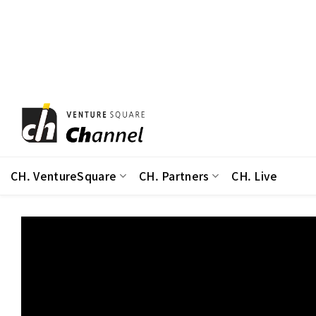
Skip
to
content
CH. VentureSquare
CH. Partners
CH. Live