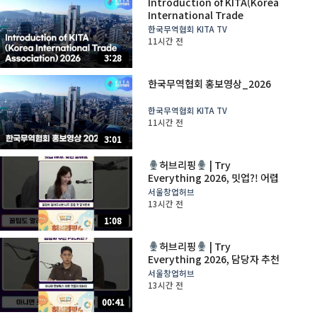
Introduction of KITA(Korea
International Trade
Association)_2026
한국무역협회 KITA TV
11시간 전
3:28
한국무역협회 홍보영상_2026
한국무역협회 KITA TV
11시간 전
3:01
허브리핑
| Try
Everything 2026, 밋업?! 어렵
지 않아요
서울창업허브
13시간 전
1:08
허브리핑
| Try
Everything 2026, 담당자 추천
PICK은?
서울창업허브
13시간 전
00:41