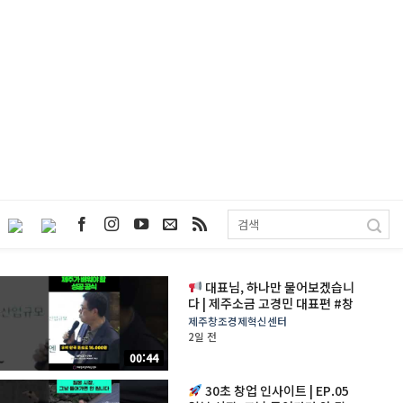
대표님, 하나만 물어보겠습니
다 | 제주소금 고경민 대표편 #창
업 #로컬브랜드 #제주창업 #제
제주창조경제혁신센터
주창조경제혁신센터 #스타트업
2일 전
#사업가
00:44
30초 창업 인사이트 | EP.05