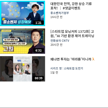
대한민국 전역, 강한 상승 기류
포착! │ #댓글이벤트
중소벤처기업부
14시간 전
1:21
[스타트업 모닝커피 1372회] 고
원, “AI 기반 환경 제어 트레이닝
솔루션 ‘고도 프로'”
전화성의 CNTV
20시간 전
6:32
왜냐면 투자는 ‘마라톤’이니까
시리즈 영 : 스타트업 도전기
1일 전
00:39