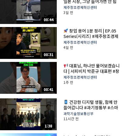
일본 시장, 그냥 들어가면 안 됩
니다 #일본시장 #해외진출 #스
제주창조경제혁신센터
타트업 #제주창조경제혁신센터
3일 전
00:44
창업 용어 1분 정리 | EP.05
Series(시리즈) #제주창조경제
혁신센터 #창업용어 #투자유치
제주창조경제혁신센터
#사업가 #스타트업
4일 전
00:31
대표님, 하나만 물어보겠습니
다 | 서피비치 박준규 대표편 #창
업 #로컬브랜드 #로컬창업 #제
제주창조경제혁신센터
주창조경제혁신센터 #스타트업
1주 전
00:41
건강한 디지털 생활, 함께 만
들어갑니다 #과기정통부 #스마
트쉼센터 #배경훈
과학기술정보통신부
11시간 전
1:38