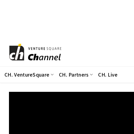
Skip
to
content
CH. VentureSquare
CH. Partners
CH. Live