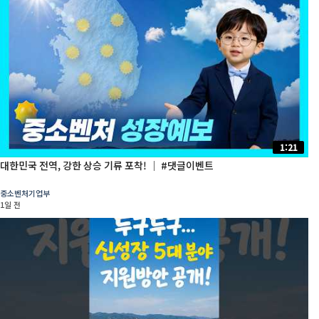
1:21
대한민국 전역, 강한 상승 기류 포착! │ #댓글이벤트
중소벤처기업부
1일 전