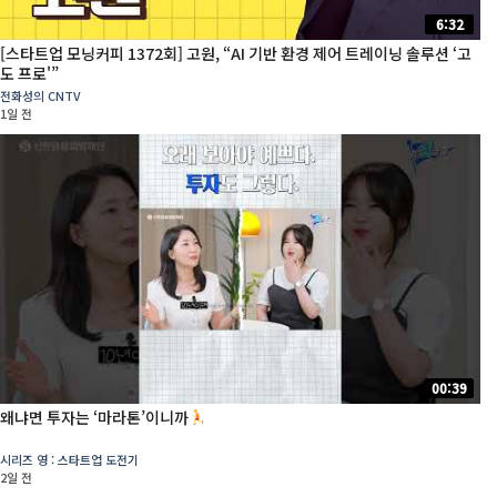
6:32
[스타트업 모닝커피 1372회] 고원, “AI 기반 환경 제어 트레이닝 솔루션 ‘고
도 프로'”
전화성의 CNTV
1일 전
00:39
왜냐면 투자는 ‘마라톤’이니까
시리즈 영 : 스타트업 도전기
2일 전