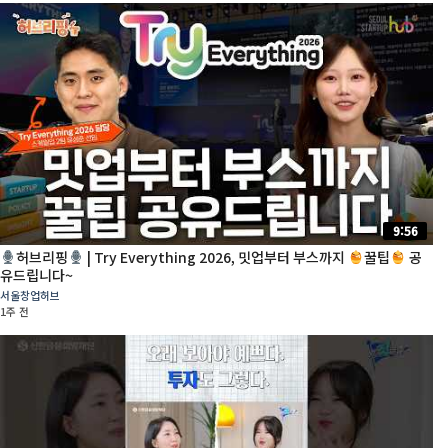
9:56
허브리핑
| Try Everything 2026, 밋업부터 부스까지
꿀팁
공
유드립니다~
서울창업허브
1주 전