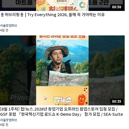
00:50
허브리핑
| Try Everything 2026, 올해 꼭 가야하는 이유
서울창업허브
4일 전
00:35
[8월 1주차] 헙!뉴스.2026년 창업기업 오프라인 팝업스토어 입점 모집 /
GSF 포럼 「한국혁신기업 로드쇼 K-Demo Day」 참가 모집 / SEA-Suite
Night
서울창업허브
4일 전