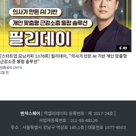
6:49
[스타트업 모닝커피 1370회] 필리데이, “의사가 만든 AI 기반 개인 맞춤형
근감소증 통합 솔루션”
전화성의 CNTV
2일 전
벤처스퀘어
| 액셀러레이터 등록번호 : 제 2017-24호 |
사업자등록번호 : 211-88-48126
주소 : 서울특별시 강남구 역삼로 165,1층 |
대표번호 1877-6503