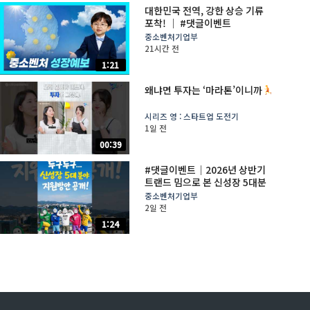
대한민국 전역, 강한 상승 기류
포착! │ #댓글이벤트
중소벤처기업부
21시간 전
1:21
왜냐면 투자는 ‘마라톤’이니까
시리즈 영 : 스타트업 도전기
1일 전
00:39
#댓글이벤트│2026년 상반기
트랜드 밈으로 본 신성장 5대분
야 지원 방안
중소벤처기업부
2일 전
1:24