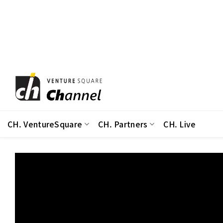
Skip
to
content
CH. VentureSquare
CH. Partners
CH. Live