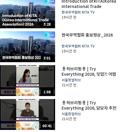
Introduction of KITA(Korea
International Trade
Association)_2026
한국무역협회 KITA TV
19시간 전
3:28
한국무역협회 홍보영상_2026
한국무역협회 KITA TV
19시간 전
3:01
허브리핑
| Try
Everything 2026, 밋업?! 어렵
지 않아요
서울창업허브
21시간 전
1:08
허브리핑
| Try
Everything 2026, 담당자 추천
PICK은?
서울창업허브
21시간 전
00:41