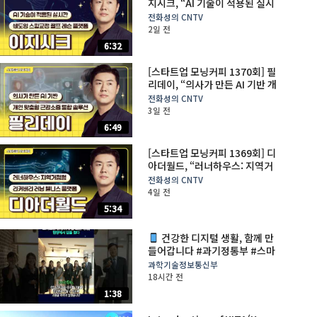
지시크, “AI 기술이 적용된 실시
간 쉐도잉 스윙교정 골프 레슨 플
전화성의 CNTV
랫폼”
2일 전
6:32
[스타트업 모닝커피 1370회] 필
리데이, “의사가 만든 AI 기반 개
인 맞춤형 근감소증 통합 솔루
전화성의 CNTV
션”
3일 전
6:49
[스타트업 모닝커피 1369회] 디
아더월드, “러너하우스: 지역거
점형 리커버리 러닝 웰니스 플랫
전화성의 CNTV
폼”
4일 전
5:34
건강한 디지털 생활, 함께 만
들어갑니다 #과기정통부 #스마
트쉼센터 #배경훈
과학기술정보통신부
18시간 전
1:38