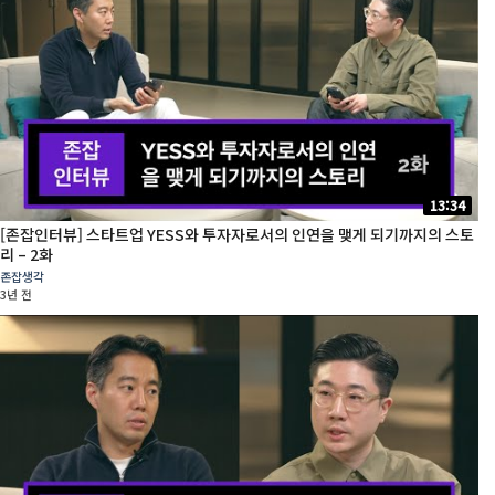
13:34
[존잡인터뷰] 스타트업 YESS와 투자자로서의 인연을 맺게 되기까지의 스토
리 – 2화
존잡생각
3년 전