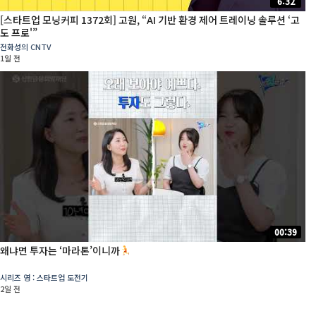
6:32
[스타트업 모닝커피 1372회] 고원, “AI 기반 환경 제어 트레이닝 솔루션 ‘고
도 프로'”
전화성의 CNTV
1일 전
00:39
왜냐면 투자는 ‘마라톤’이니까
시리즈 영 : 스타트업 도전기
2일 전