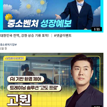
1:21
대한민국 전역, 강한 상승 기류 포착! │ #댓글이벤트
중소벤처기업부
1일 전